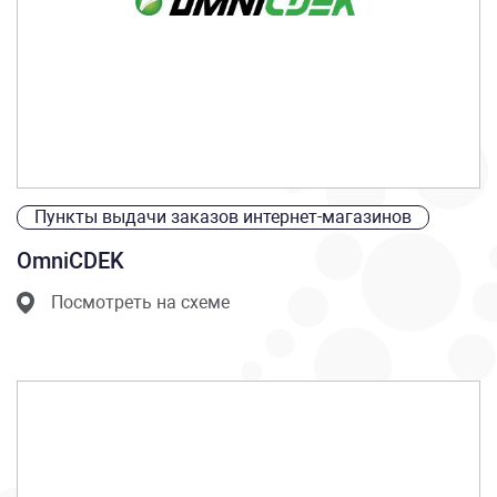
Пункты выдачи заказов интернет-магазинов
OmniCDEK
Посмотреть на схеме