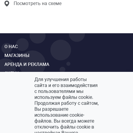
Посмотреть на схеме
О НАС
МАГАЗИНЫ
АРЕНДА И РЕКЛАМА
СХЕМА
Для улучшения работы
КОНТАКТЫ
сайта и его взаимодействия
с пользователями мы
ОБРАТНАЯ СВЯЗЬ
используем файлы cookie.
Продолжая работу с сайтом,
Вы разрешаете
использование cookie-
Политика конфиденциальности
файлов. Вы всегда можете
Политика по обработке персональных данных
отключить файлы cookie в
настройках Вашего