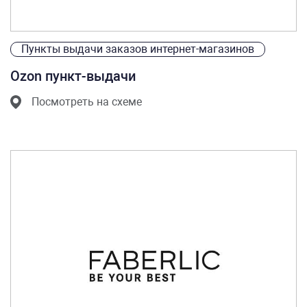
Пункты выдачи заказов интернет-магазинов
Ozon пункт-выдачи
Посмотреть на схеме