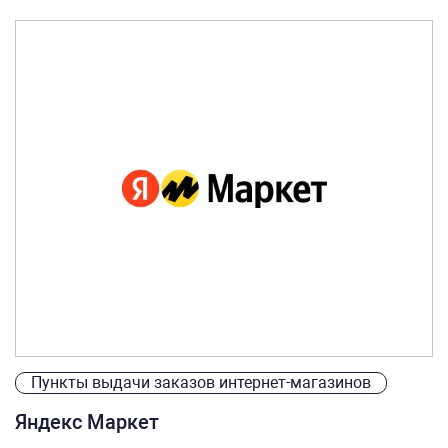
Пункты выдачи заказов интернет-магазинов
Яндекс Маркет