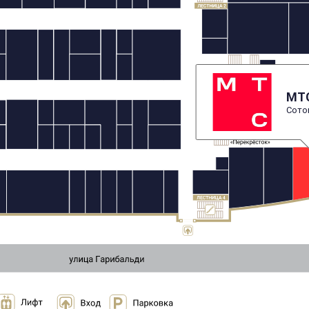
МТ
Сотов