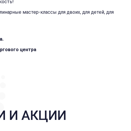
кость!
линарные мастер-классы для двоих, для детей, для
а.
оргового центра
И И АКЦИИ